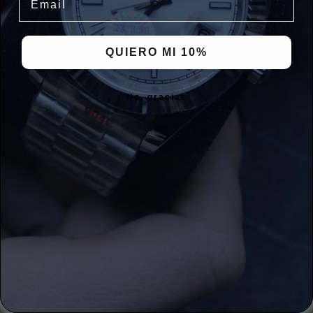
Correo : mxsucceso@gmail.com
Siguenos en redes
QUIERO MI 10%
Facebook
Instagram
Whatsapp
NEWSLETTER
No, gracias
Regístrate y entérate antes que nadie de las novedades, descuentos
y promociones exclusivas.
✕
HACE 51 MIN. · JUÁREZ
R-OLEX TACHT MASTER OYSTERFLEX
Realizó su primera compra
La configuración de cookies de este sitio web
© 2026 Succeso.mx · Derechos reservados · León, Guanajuato,
está configurada para "permitir todas las
México
cookies" para brindarle la mejor experiencia.
Haga clic en Aceptar cookies para continuar
usando el sitio.
POLÍTICA DE PRIVACIDAD
ACEPTO COOKIES
Inicio
Buscar
Asesor
Catálogo
Wishlist
Carrito