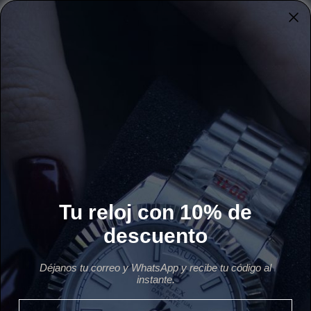
Ir
por WhatsApp · Lun-Sáb
Envío gratis a todo México
Devolución grat
directamente
0
al
SUCCESSO.MX
contenido
Inicio
Reseñas
RESEÑAS
SOPORTE
Tu reloj con 10% de
CATEGORIAS
descuento
CONTÁCTANOS
Déjanos
tu
correo
y
WhatsApp
y
recibe
tu
código
al
instante.
León Gto, México
Email
Tel: +52 479 150 7229