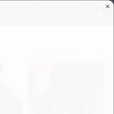
 días
3 meses de garantía
Atención por WhatsApp · 
0
SOLO 1 PIEZA