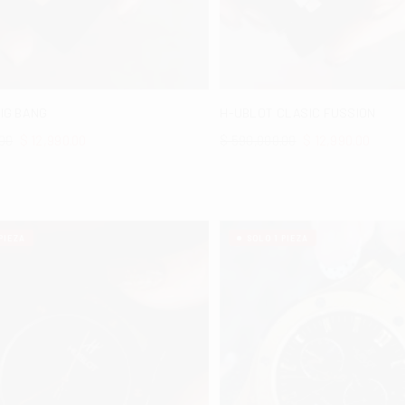
IG BANG
H-UBLOT CLASIC FUSSION
Precio
.00
$ 12,990.00
$ 590,000.00
$ 12,990.00
habitual
PIEZA
SOLO 1 PIEZA