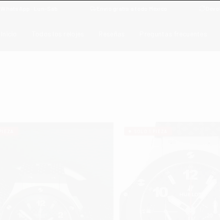
n-Sáb
Envío gratis a todo México
Devolución gratis en 7
Inicio
Todos los relojes
Reseñas
Preguntas frecuentes
s
PIEZA
SOLO 1 PIEZA