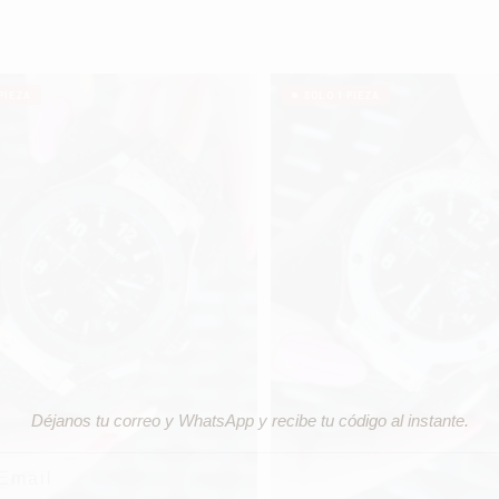
PIEZA
SOLO 1 PIEZA
Tu reloj con 10% de descuento
Déjanos
tu
correo
y
WhatsApp
y
recibe
tu
código
al
instante.
ail